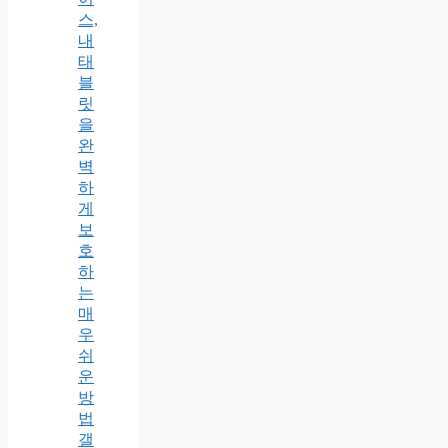
스,
내
태
블
릿
을
완
벽
하
게
보
호
하
는
매
우
쉬
운
방
법
갤