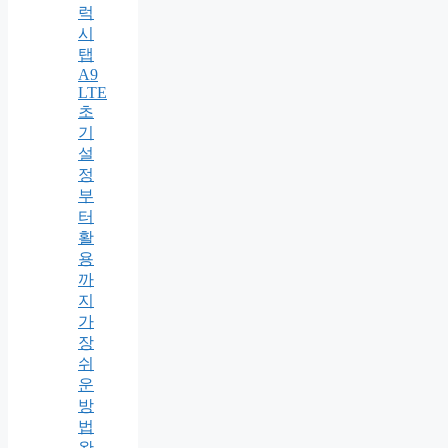
럭
시
탭
A9
LTE
초
기
설
정
부
터
활
용
까
지
가
장
쉬
운
방
법
완