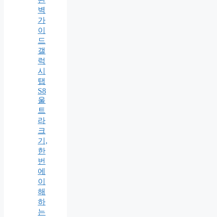
벽
가
이
드
갤
럭
시
탭
S8
울
트
라
크
기,
한
번
에
이
해
하
는