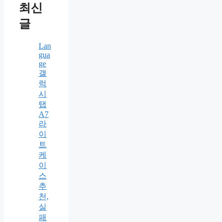
최신
글
Lan
gua
ge
갤
럭
시
탭
A7
라
이
트
케
이
스
추
천,
실
패