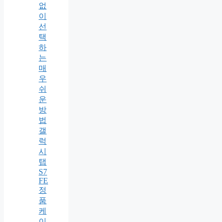
없
이
선
택
하
는
매
우
쉬
운
방
법
갤
럭
시
탭
S7
FE
정
품
케
이