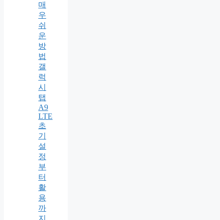
매
우
쉬
운
방
법
갤
럭
시
탭
A9
LTE
초
기
설
정
부
터
활
용
까
지