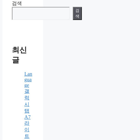
검색
검
색
최신
글
Lan
gua
ge
갤
럭
시
탭
A7
라
이
트