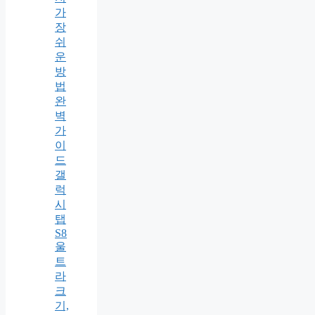
가
장
쉬
운
방
법
완
벽
가
이
드
갤
럭
시
탭
S8
울
트
라
크
기,