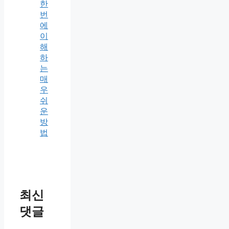
한
번
에
이
해
하
는
매
우
쉬
운
방
법
최신
댓글