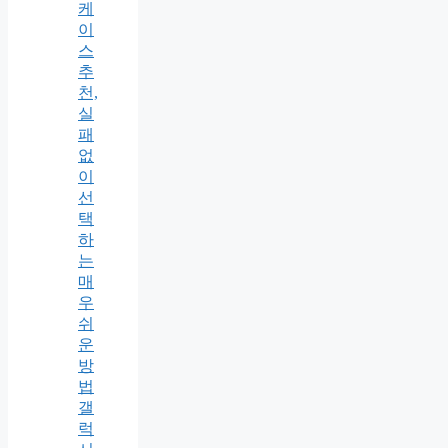
케
이
스
추
천,
실
패
없
이
선
택
하
는
매
우
쉬
운
방
법
갤
럭