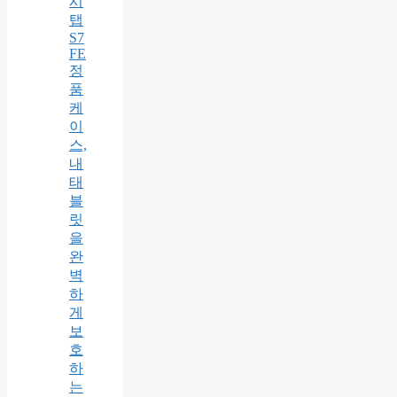
시
탭
S7
FE
정
품
케
이
스,
내
태
블
릿
을
완
벽
하
게
보
호
하
는