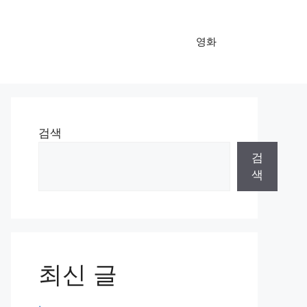
영화
검색
검
색
최신 글