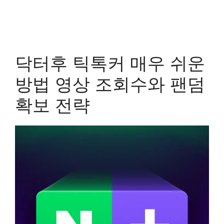
닥터후 틱톡커 매우 쉬운
방법 영상 조회수와 팬덤
확보 전략